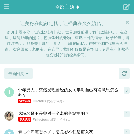
全部主题
让美好在此刻定格，让经典在久久流传。
岁月步履不停，但记忆总有归处。世界加速前进，我们放慢脚步。在这
里，翻阅那年的照片，挖掘尘封的老物，重燃旧日的信号。记录经典，留
住时光，让那些关于那年、那人、那事的记忆，在数字化时代里长久停
留。欢迎回家，老朋友。在这里，我们不仅仅是在怀旧，更是在守护那些
改变过我们的经典瞬间。
最新回复
中年男人，突然发现曾经的女同学对自己有点意思怎么
0
0
条
I
办？
ilucious
发布于
4月2日
谈天说地
这域名是不是曾对一个老站长站用的？
1
1
条
ilucious
回复于
4月2日
谈天说地
最近不知道怎么了，总是忍不住想前女友
4
4
条