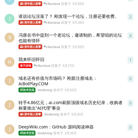
T
ilucious
回复于
3月28日
那年那人那事
谁说论坛没落了？ 刚发现一个论坛，注册还要收费。
2
2
条
I
ilucious
回复于
3月28日
那年那人那事
冯唐在书中提到一个老论坛，邀请制的，希望咱的论坛
4
4
条
9
也能有情怀
ilucious
回复于
3月28日
那年那人那事
我来怀旧怀旧
1
1
条
H
ilucious
回复于
3月27日
谈天说地
域名还有价值与市场吗？ 刚新注册域名：
0
0
条
I
AiBotPlay.COM
imdenny
发布于
3月26日
AI技术交流
转手4.86亿元，ai.com刷新顶级域名历史纪录，收购者
0
0
条
I
称要推出“AI代理”事业
imdenny
发布于
3月26日
那年那人那事
DeepWiki.com：GitHub 源码阅读神器
0
0
条
I
imdenny
发布于
3月26日
AI技术交流